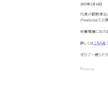
2025年1月14日
代表の薮野淳也
のwebsiteで公
労働環境におけ
詳しくは
こちらを
ぜひご一読くださ
Previous