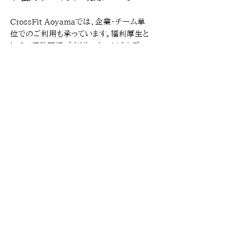
CrossFit Aoyamaでは、企業・チーム単
位でのご利用も承っています。福利厚生と
しての運動習慣づくりや、チームビルディ
ングの場として、ご要望に合わせて柔軟に
対応いたします。
・福利厚生プログラム：CrossFit 
Aoyama（指定運動療法施設）の法人会
員制度など、企業規模やご予算に応じて
ご提案します。運動療法処方箋（Stay Fit 
Clinicで発行可能）を取得いただくと、社
員様の利用料金が医療費控除の対象とな
る場合があります。
・WellFit（出張型）：オフィスへ伺い、
CrossFitプログラムを実施します。