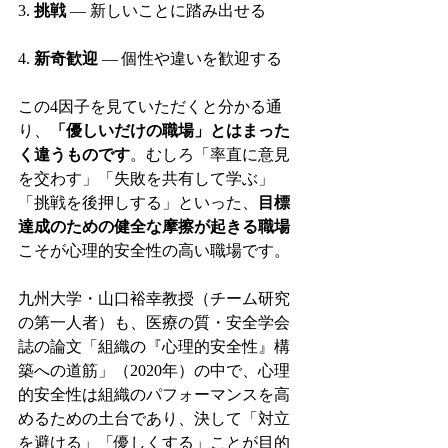
3. 
挑戦
 — 新しいことに踏み出せる
4. 
新奇歓迎
 — 個性や違いを歓迎する
この4因子を見ていただくと分かる通
り、
「優しいだけの職場」とはまった
く違うものです
。むしろ「率直に意見
を交わす」「失敗を共有して学ぶ」
「挑戦を後押しする」といった、
目標
達成のための健全な摩擦が起きる職場
こそが心理的安全性の高い職場です。
九州大学・山口裕幸教授（チーム研究
の第一人者）も、医療の質・安全学会
誌の論文「組織の『心理的安全性』構
築への道筋」（2020年）の中で、心理
的安全性は組織のパフォーマンスを高
めるための土台であり、決して「対立
を避ける」「優しくする」ことが目的