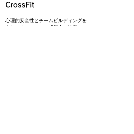
CrossFit
心理的安全性とチームビルディングを
本気で進めるには、
「個人の健康」
「組織の対話」「身体を介した信頼形
成」
の3つを同時に動かす必要がありま
す。
株式会社なべふぁでは、以下の3領域を
自社内で統合運用しています。
・
産業医サービス
（15社以上の嘱託契
約実績、外資系・上場企業含む）
・
Stay Fit Clinic
（働く人のための内
科・心療内科）
・
CrossFit Aoyama
（厚生労働省認定 指