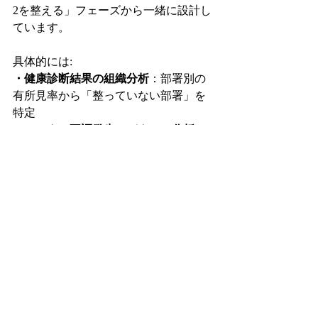
2を整える」フェーズから一緒に設計し
ています。
具体的には:
・
健康診断結果の組織分析
：部署別の
有所見率から「整っていない部署」を
特定
・
メンタル不調発生のパターン分析
：
負荷の偏りを定量化
・
管理職向けラインケア研修
：自身の
チームのレイヤー2を見る視点を渡す
・
WellFitプログラム
：運動・食事・睡
眠の整備を組織で進める
産業医を「月1回の面談者」として使い
切るのは、もったいない使い方だと私
は思っています。
エンゲイジメント施策と産業医の機能