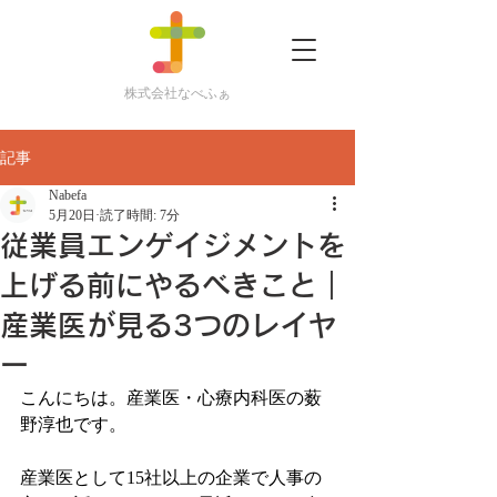
株式会社なべふぁ
記事
Nabefa
5月20日
読了時間: 7分
従業員エンゲイジメントを
上げる前にやるべきこと｜
産業医が見る3つのレイヤ
ー
こんにちは。産業医・心療内科医の薮
野淳也です。
産業医として15社以上の企業で人事の